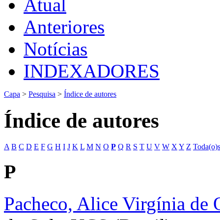
Atual
Anteriores
Notícias
INDEXADORES
Capa
>
Pesquisa
>
Índice de autores
Índice de autores
A
B
C
D
E
F
G
H
I
J
K
L
M
N
O
P
Q
R
S
T
U
V
W
X
Y
Z
Toda(o)
P
Pacheco, Alice Virgínia de 