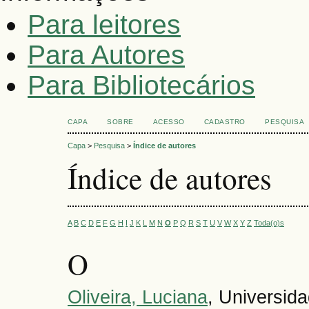
Para leitores
Para Autores
Para Bibliotecários
CAPA
SOBRE
ACESSO
CADASTRO
PESQUISA
Capa
>
Pesquisa
>
Índice de autores
Índice de autores
A
B
C
D
E
F
G
H
I
J
K
L
M
N
O
P
Q
R
S
T
U
V
W
X
Y
Z
Toda(o)s
O
Oliveira, Luciana
, Universid