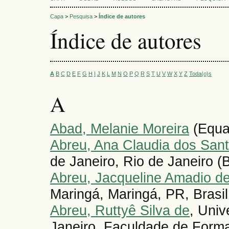
Capa
>
Pesquisa
>
Índice de autores
Índice de autores
A
B
C
D
E
F
G
H
I
J
K
L
M
N
O
P
Q
R
S
T
U
V
W
X
Y
Z
Toda(o)s
A
Abad, Melanie Moreira
(Equa
Abreu, Ana Claudia dos San
de Janeiro, Rio de Janeiro (B
Abreu, Jacqueline Amadio d
Maringá, Maringá, PR, Brasil 
Abreu, Ruttyê Silva de
, Univ
Janeiro, Faculdade de Form