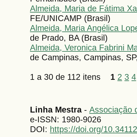
Almeida, Maria de Fátima Xa
FE/UNICAMP (Brasil)
Almeida, Maria Angélica Lop
de Prado, BA (Brasil)
Almeida, Veronica Fabrini M
de Campinas, Campinas, SP, B
1 a 30 de 112 itens
1
2
3
4
Linha Mestra
-
Associação d
e-ISSN: 1980-9026
DOI:
https://doi.org/10.341