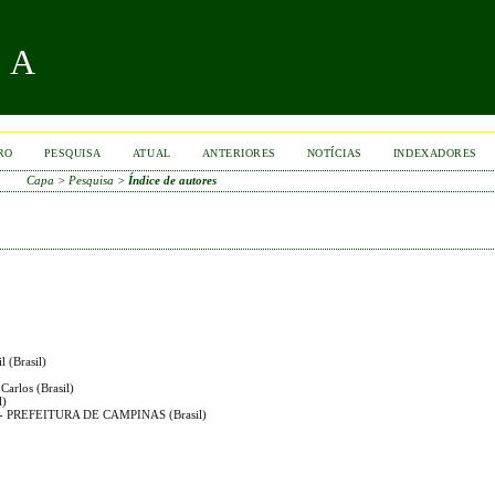
RA
RO
PESQUISA
ATUAL
ANTERIORES
NOTÍCIAS
INDEXADORES
Capa
>
Pesquisa
>
Índice de autores
l (Brasil)
Carlos (Brasil)
l)
 PREFEITURA DE CAMPINAS (Brasil)