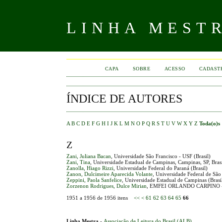
LINHA MEST
CAPA
SOBRE
ACESSO
CADAST
ÍNDICE DE AUTORES
A
B
C
D
E
F
G
H
I
J
K
L
M
N
O
P
Q
R
S
T
U
V
W
X
Y
Z
Toda(o)s
Z
Zani, Juliana Bacan
, Universidade São Francisco - USF (Brasil)
Zani, Tina
, Universidade Estadual de Campinas, Campinas, SP, Brasi
Zanolla, Hiago Rizzi
, Universidade Federal do Paraná (Brasil)
Zanon, Dulcimeire Aparecida Volante
, Universidade Federal de São 
Zeppini, Paola Sanfelice
, Universidade Estadual de Campinas (Brasi
Zorzenon Rodrigues, Dulce Mirian
, EMFEI ORLANDO CARPINO -
1951 a 1956 de 1956 itens
<<
<
61
62
63
64
65
66
Linha Mestra
-
Associação de Leitura do Brasil (ALB)