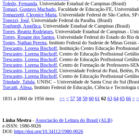
Toledo, Fernanda
, Universidade Estadual de Campinas (Brasil)
Tomazi, Gustavo Machado
, Faculdade de Educação-FE, Universid
Tomazzetti, Cleonice Maria
, Universidade Federal de São Carlos, SP 
Tonezzi, José
, Universidade Federal da Paraíba. (Brasil)
Topfstedt, Angélica
, Universidade Estadual de Campinas (Brasil)
Torres, Beatriz Rodrigues
, Universidade Estadual de Campinas - Un
Torres, Rosane dos Santos
, Universidade Federal do Estado do Rio de
Tostes, Nathan Pereira
, Instituto Federal do Sudeste de Minas Gerais 
Trescastro, Lorena Bischoff
, Instituição Centro Educação Profissiona
Trescastro, Lorena Bischoff
, Centro de Educação Profissional Getúlio
Trescastro, Lorena Bischoff
, Centro de Educação Profissional Getúlio
Trescastro, Lorena Bischoff
, Centro de Formação de Professores-SEM
Trescastro, Lorena Bischoff
, Universidade Federal do Pará, Belém, Pa
Trescastro, Lorena Bischoff
, Centro de Educação Profissional Getúlio
Trindade, Talula
, UNISC – Universidade de Santa Cruz do Sul (Brasi
Turcatti, Alissa
, Instituto Federal de Educação, Ciência e Tecnologia
1831 a 1860 de 1956 itens
<<
<
57
58
59
60
61
62
63
64
65
66
>
>
Linha Mestra
-
Associação de Leitura do Brasil (ALB)
e-ISSN: 1980-9026
DOI:
https://doi.org/10.34112/1980-9026