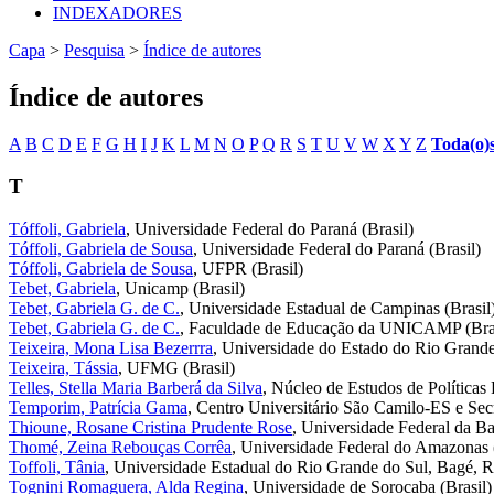
INDEXADORES
Capa
>
Pesquisa
>
Índice de autores
Índice de autores
A
B
C
D
E
F
G
H
I
J
K
L
M
N
O
P
Q
R
S
T
U
V
W
X
Y
Z
Toda(o)
T
Tóffoli, Gabriela
, Universidade Federal do Paraná (Brasil)
Tóffoli, Gabriela de Sousa
, Universidade Federal do Paraná (Brasil)
Tóffoli, Gabriela de Sousa
, UFPR (Brasil)
Tebet, Gabriela
, Unicamp (Brasil)
Tebet, Gabriela G. de C.
, Universidade Estadual de Campinas (Brasil
Tebet, Gabriela G. de C.
, Faculdade de Educação da UNICAMP (Bras
Teixeira, Mona Lisa Bezerrra
, Universidade do Estado do Rio Grande
Teixeira, Tássia
, UFMG (Brasil)
Telles, Stella Maria Barberá da Silva
, Núcleo de Estudos de Política
Temporim, Patrícia Gama
, Centro Universitário São Camilo-ES e Sec
Thioune, Rosane Cristina Prudente Rose
, Universidade Federal da Ba
Thomé, Zeina Rebouças Corrêa
, Universidade Federal do Amazonas (
Toffoli, Tânia
, Universidade Estadual do Rio Grande do Sul, Bagé, R
Tognini Romaguera, Alda Regina
, Universidade de Sorocaba (Brasil)