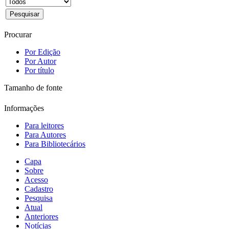
Procurar
Por Edição
Por Autor
Por título
Tamanho de fonte
Informações
Para leitores
Para Autores
Para Bibliotecários
Capa
Sobre
Acesso
Cadastro
Pesquisa
Atual
Anteriores
Notícias