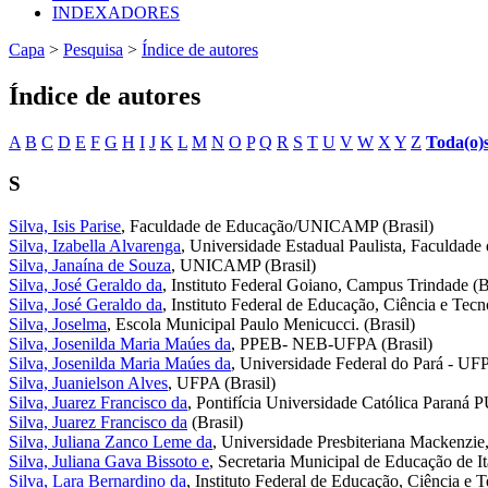
INDEXADORES
Capa
>
Pesquisa
>
Índice de autores
Índice de autores
A
B
C
D
E
F
G
H
I
J
K
L
M
N
O
P
Q
R
S
T
U
V
W
X
Y
Z
Toda(o)
S
Silva, Isis Parise
, Faculdade de Educação/UNICAMP (Brasil)
Silva, Izabella Alvarenga
, Universidade Estadual Paulista, Faculdade d
Silva, Janaína de Souza
, UNICAMP (Brasil)
Silva, José Geraldo da
, Instituto Federal Goiano, Campus Trindade (B
Silva, José Geraldo da
, Instituto Federal de Educação, Ciência e Tecn
Silva, Joselma
, Escola Municipal Paulo Menicucci. (Brasil)
Silva, Josenilda Maria Maúes da
, PPEB- NEB-UFPA (Brasil)
Silva, Josenilda Maria Maúes da
, Universidade Federal do Pará - UFP
Silva, Juanielson Alves
, UFPA (Brasil)
Silva, Juarez Francisco da
, Pontifícia Universidade Católica Paraná 
Silva, Juarez Francisco da
(Brasil)
Silva, Juliana Zanco Leme da
, Universidade Presbiteriana Mackenzie,
Silva, Juliana Gava Bissoto e
, Secretaria Municipal de Educação de Ita
Silva, Lara Bernardino da
, Instituto Federal de Educação, Ciência e 