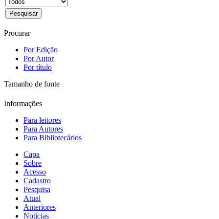
Procurar
Por Edição
Por Autor
Por título
Tamanho de fonte
Informações
Para leitores
Para Autores
Para Bibliotecários
Capa
Sobre
Acesso
Cadastro
Pesquisa
Atual
Anteriores
Notícias