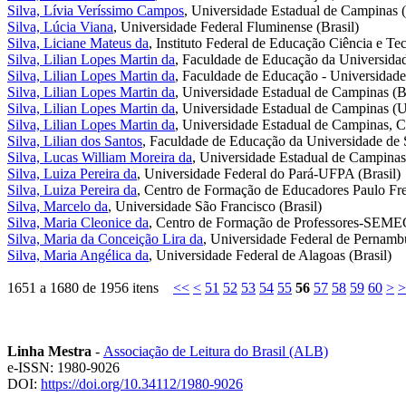
Silva, Lívia Veríssimo Campos
, Universidade Estadual de Campinas (
Silva, Lúcia Viana
, Universidade Federal Fluminense (Brasil)
Silva, Liciane Mateus da
, Instituto Federal de Educação Ciência e T
Silva, Lilian Lopes Martin da
, Faculdade de Educação da Universidad
Silva, Lilian Lopes Martin da
, Faculdade de Educação - Universidad
Silva, Lilian Lopes Martin da
, Universidade Estadual de Campinas (Br
Silva, Lilian Lopes Martin da
, Universidade Estadual de Campinas 
Silva, Lilian Lopes Martin da
, Universidade Estadual de Campinas, C
Silva, Lilian dos Santos
, Faculdade de Educação da Universidade de S
Silva, Lucas William Moreira da
, Universidade Estadual de Campinas 
Silva, Luiza Pereira da
, Universidade Federal do Pará-UFPA (Brasil)
Silva, Luiza Pereira da
, Centro de Formação de Educadores Paulo Frei
Silva, Marcelo da
, Universidade São Francisco (Brasil)
Silva, Maria Cleonice da
, Centro de Formação de Professores-SEMEC
Silva, Maria da Conceição Lira da
, Universidade Federal de Pernambuc
Silva, Maria Angélica da
, Universidade Federal de Alagoas (Brasil)
1651 a 1680 de 1956 itens
<<
<
51
52
53
54
55
56
57
58
59
60
>
>
Linha Mestra
-
Associação de Leitura do Brasil (ALB)
e-ISSN: 1980-9026
DOI:
https://doi.org/10.34112/1980-9026