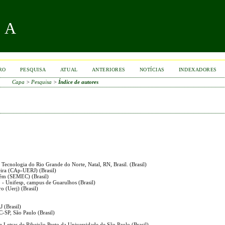
RA
RO
PESQUISA
ATUAL
ANTERIORES
NOTÍCIAS
INDEXADORES
Capa
>
Pesquisa
>
Índice de autores
e Tecnologia do Rio Grande do Norte, Natal, RN, Brasil. (Brasil)
eira (CAp-UERJ) (Brasil)
lém (SEMEC) (Brasil)
o - Unifesp, campus de Guarulhos (Brasil)
o (Uerj) (Brasil)
J (Brasil)
C-SP, São Paulo (Brasil)
 e Letras de Ribeirão Preto da Universidade de São Paulo (Brasil)