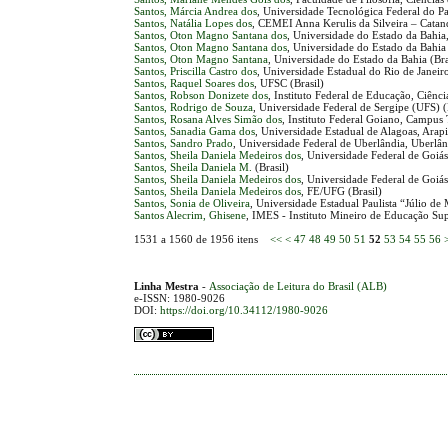
Santos, Márcia Andrea dos
, Universidade Tecnológica Federal do Pa
Santos, Natália Lopes dos
, CEMEI Anna Kerulis da Silveira – Catan
Santos, Oton Magno Santana dos
, Universidade do Estado da Bahi
Santos, Oton Magno Santana dos
, Universidade do Estado da Bahia
Santos, Oton Magno Santana
, Universidade do Estado da Bahia (Bra
Santos, Priscilla Castro dos
, Universidade Estadual do Rio de Janeiro
Santos, Raquel Soares dos
, UFSC (Brasil)
Santos, Robson Donizete dos
, Instituto Federal de Educação, Ciê
Santos, Rodrigo de Souza
, Universidade Federal de Sergipe (UFS) (
Santos, Rosana Alves Simão dos
, Instituto Federal Goiano, Campus 
Santos, Sanadia Gama dos
, Universidade Estadual de Alagoas, Arapir
Santos, Sandro Prado
, Universidade Federal de Uberlândia, Uberlând
Santos, Sheila Daniela Medeiros dos
, Universidade Federal de Goiás
Santos, Sheila Daniela M.
(Brasil)
Santos, Sheila Daniela Medeiros dos
, Universidade Federal de Goiás
Santos, Sheila Daniela Medeiros dos
, FE/UFG (Brasil)
Santos, Sonia de Oliveira
, Universidade Estadual Paulista “Júlio de
Santos Alecrim, Ghisene
, IMES - Instituto Mineiro de Educação Su
1531 a 1560 de 1956 itens
<<
<
47
48
49
50
51
52
53
54
55
56
Linha Mestra
-
Associação de Leitura do Brasil (ALB)
e-ISSN: 1980-9026
DOI:
https://doi.org/10.34112/1980-9026