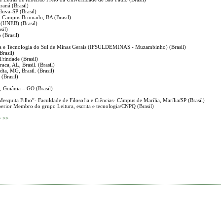
raná (Brasil)
duva-SP (Brasil)
a, Campus Brumado, BA (Brasil)
 (UNEB) (Brasil)
sil)
 (Brasil)
ncia e Tecnologia do Sul de Minas Gerais (IFSULDEMINAS - Muzambinho) (Brasil)
Brasil)
Trindade (Brasil)
aca, AL, Brasil. (Brasil)
ia, MG, Brasil. (Brasil)
 (Brasil)
, Goiânia – GO (Brasil)
 Mesquita Filho”- Faculdade de Filosofia e Ciências- Câmpus de Marília, Marília/SP (Brasil)
perior Membro do grupo Leitura, escrita e tecnologia/CNPQ (Brasil)
>
>>