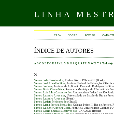
LINHA MEST
CAPA
SOBRE
ACESSO
CADAST
ÍNDICE DE AUTORES
A
B
C
D
E
F
G
H
I
J
K
L
M
N
O
P
Q
R
S
T
U
V
W
X
Y
Z
Toda(o)s
S
Santos, João Ferreira dos
, Ensino Básico Público/SE (Brasil)
Santos, José Elinaldo Silva
, Instituto Federal de Educação, Ciência 
Santos, Josilene
, Instituto de Aplicação Fernando Rodrigues da Silv
Santos, Kátia Cilene Nina
, Secretaria Municipal de Educação de Be
Santos, Laís Silva Cassimiro dos
, Universidade Federal de São Paul
Santos, Leandro Alves dos
, Universidade do Estado do Rio de Janeir
Santos, Leandro Alves dos
(Brasil)
Santos, Letícia Medeiros dos
(Brasil)
Santos, Liana Pereira Borba dos
, Colégio Pedro II, Rio de Janeiro, R
Santos, Luciene Oliveira Costa
, Pontifícia Universidade Católica PU
Santos, Maria Emanuela Esteves dos
, UNICAMP (Brasil)
Santos, Mariane Mendes Gois dos
, Faculdade de Filosofia, Ciências