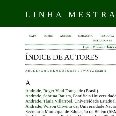
LINHA MESTR
CAPA
SOBRE
ACESSO
CADASTRO
PESQUISA
INDEXADORES
Capa
>
Pesquisa
>
Índice 
ÍNDICE DE AUTORES
A
B
C
D
E
F
G
H
I
J
K
L
M
N
O
P
Q
R
S
T
U
V
W
X
Y
Z
Toda(o)s
A
Andrade, Roger Vital França de
(Brasil)
Andrade, Sabrina Batista
, Pontifícia Universidad
Andrade, Tânia Villarroel
, Universidade Estadual
Andrade, Wilson Oliveira de
, Universidade Naci
Secretaria Municipal de Educação de Belém (SEM