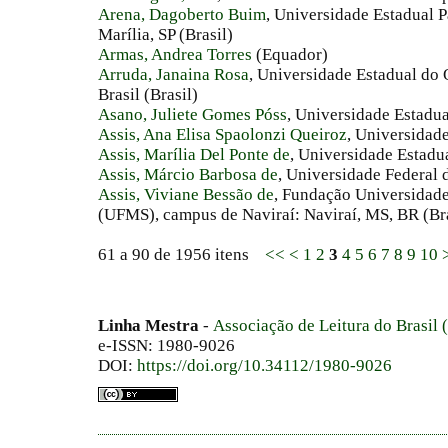
Arena, Dagoberto Buim
, Universidade Estadual P
Marília, SP (Brasil)
Armas, Andrea Torres
(Equador)
Arruda, Janaina Rosa
, Universidade Estadual do 
Brasil (Brasil)
Asano, Juliete Gomes Póss
, Universidade Estadu
Assis, Ana Elisa Spaolonzi Queiroz
, Universidad
Assis, Marília Del Ponte de
, Universidade Estadu
Assis, Márcio Barbosa de
, Universidade Federal 
Assis, Viviane Bessão de
, Fundação Universidade
(UFMS), campus de Naviraí: Naviraí, MS, BR (Bra
61 a 90 de 1956 itens
<<
<
1
2
3
4
5
6
7
8
9
10
Linha Mestra
-
Associação de Leitura do Brasil
e-ISSN: 1980-9026
DOI:
https://doi.org/10.34112/1980-9026