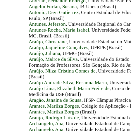
Andrian, Fernando Rodrigo
, Universidade São Fr
Angelin Furlan, Susana
, IB-Unesp (Brasil)
Antonio, Davi Gutierrez
, Centro Estadual de Edu
Paulo, SP (Brasil)
Antunes, Jeferson
, Universidade Regional do Cari
Antunes-Rocha, Maria Isabel
, Universidade Fede
MG, Brasil. (Brasil)
Araújo, Christiane
, Universidade Estadual do Mat
Araújo, Jaqueline Gonçalves
, UFRPE (Brasil)
Araújo, Juliana
, UFMG (Brasil)
Araújo, Mairce da Silva
, Universidade do Estado 
Formação de Professores, São Gonçalo, Rio de Jan
Araújo, Nilza Cristina Gomes de
, Universidade 
(Brasil)
Araújo Andrade Silva, Rosanna Maria
, Universid
Araújo Lima, Elizabeth Maria Freire de
, Curso d
Medicina da USP (Brasil)
Aragão, Janaina de Sousa
, IFSP- Câmpus Piracica
Arantes, Marilza Borges
, Colégio de Aplicação 
Arantes, Marilza Borges
(Brasil)
Araujo, Rodrigo Luiz de
, Universidade Estadual 
Archangelo, Ana
, Universidade Estadual de Camp
Archangelo, Ana
, Universidade Estadual de Camp