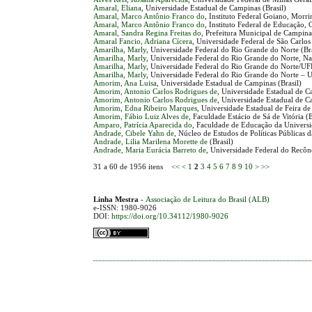
Amaral, Eliana
, Universidade Estadual de Campinas (Brasil)
Amaral, Marco Antônio Franco do
, Instituto Federal Goiano, Morrin
Amaral, Marco Antônio Franco do
, Instituto Federal de Educação,
Amaral, Sandra Regina Freitas do
, Prefeitura Municipal de Campinas
Amaral Fancio, Adriana Cícera
, Universidade Federal de São Carlos 
Amarilha, Marly
, Universidade Federal do Rio Grande do Norte (Bra
Amarilha, Marly
, Universidade Federal do Rio Grande do Norte, Nat
Amarilha, Marly
, Universidade Federal do Rio Grande do Norte/UF
Amarilha, Marly
, Universidade Federal do Rio Grande do Norte – U
Amorim, Ana Luisa
, Universidade Estadual de Campinas (Brasil)
Amorim, Antonio Carlos Rodrigues de
, Universidade Estadual de C
Amorim, Antonio Carlos Rodrigues de
, Universidade Estadual de C
Amorim, Edna Ribeiro Marques
, Universidade Estadual de Feira de
Amorim, Fábio Luiz Alves de
, Faculdade Estácio de Sá de Vitória (B
Amparo, Patrícia Aparecida do
, Faculdade de Educação da Universi
Andrade, Cibele Yahn de
, Núcleo de Estudos de Políticas Públicas
Andrade, Lilia Marilena Morette de
(Brasil)
Andrade, Maria Eurácia Barreto de
, Universidade Federal do Recôn
31 a 60 de 1956 itens
<<
<
1
2
3
4
5
6
7
8
9
10
>
>>
Linha Mestra
-
Associação de Leitura do Brasil (ALB)
e-ISSN: 1980-9026
DOI:
https://doi.org/10.34112/1980-9026