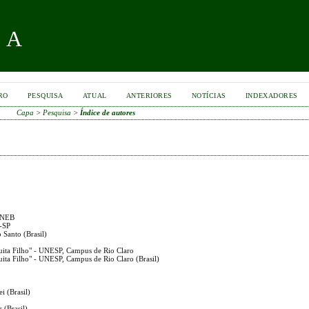
RA
RO
PESQUISA
ATUAL
ANTERIORES
NOTÍCIAS
INDEXADORES
Capa
>
Pesquisa
>
Índice de autores
 UNEB
u-SP
 Santo (Brasil)
quita Filho" - UNESP, Campus de Rio Claro
quita Filho" - UNESP, Campus de Rio Claro (Brasil)
i (Brasil)
 (Brasil)