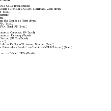
hos, Goiás, Brasil (Brasil)
 Ciência e Tecnologia Goiano, Morrinhos, Goiás (Brasil)
 (Brasil)
(Brasil)
sil)
al, Rio Grande do Norte (Brasil)
RN. (Brasil)
FRN, Natal, RN (Brasil)
ampinas, Campinas, SP (Brasil)
ampinas - Unicamp (Brasil)
 Santana (UEFS) (Brasil)
rasil)
dade de São Paulo/ Professora Doutora. (Brasil)
 da Universidade Estadual de Campinas (NEPP/Unicamp) (Brasil)
cavo da Bahia (UFRB) (Brasil)