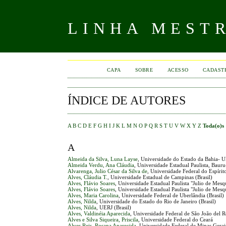
LINHA MEST
CAPA
SOBRE
ACESSO
CADAST
ÍNDICE DE AUTORES
A
B
C
D
E
F
G
H
I
J
K
L
M
N
O
P
Q
R
S
T
U
V
W
X
Y
Z
Toda(o)s
A
Almeida da Silva, Luna Layse
, Universidade do Estado da Bahia-
Almeida Verdu, Ana Cláudia
, Universidade Estadual Paulista, Baur
Alvarenga, Julio César da Silva de
, Universidade Federal do Espírito
Alves, Cláudia T.
, Universidade Estadual de Campinas (Brasil)
Alves, Flávio Soares
, Universidade Estadual Paulista "Julio de Mes
Alves, Flávio Soares
, Universidade Estadual Paulista "Julio de Mes
Alves, Maria Carolina
, Universidade Federal de Uberlândia (Brasil)
Alves, Nilda
, Universidade do Estado do Rio de Janeiro (Brasil)
Alves, Nilda
, UERJ (Brasil)
Alves, Valdinéia Aparecida
, Universidade Federal de São João del Re
Alves e Silva Siqueira, Priscila
, Universidade Federal do Ceará
Alves Reis, Rosana Aparecida
, Universidade Federal de Minas Gerais