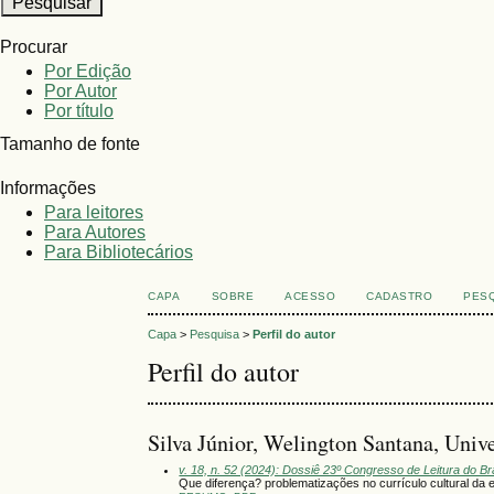
Procurar
Por Edição
Por Autor
Por título
Tamanho de fonte
Informações
Para leitores
Para Autores
Para Bibliotecários
CAPA
SOBRE
ACESSO
CADASTRO
PES
Capa
>
Pesquisa
>
Perfil do autor
Perfil do autor
Silva Júnior, Welington Santana, Unive
v. 18, n. 52 (2024): Dossiê 23º Congresso de Leitura do Bra
Que diferença? problematizações no currículo cultural da 