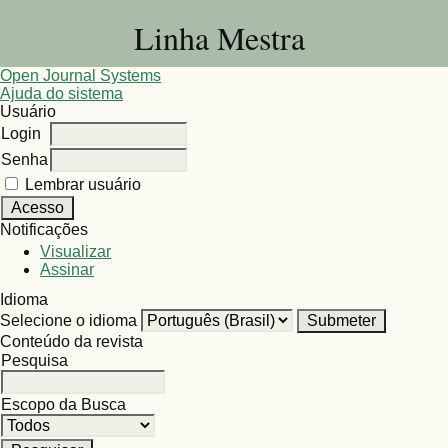
Linha Mestra
Open Journal Systems
Ajuda do sistema
Usuário
Login
Senha
Lembrar usuário
Notificações
Visualizar
Assinar
Idioma
Selecione o idioma
Conteúdo da revista
Pesquisa
Escopo da Busca