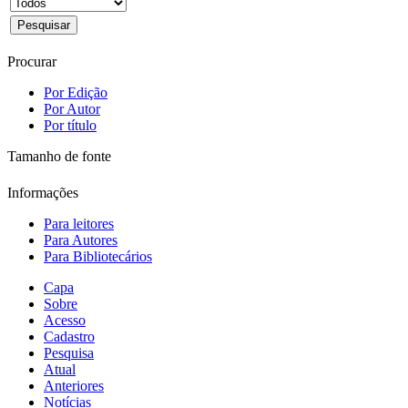
Procurar
Por Edição
Por Autor
Por título
Tamanho de fonte
Informações
Para leitores
Para Autores
Para Bibliotecários
Capa
Sobre
Acesso
Cadastro
Pesquisa
Atual
Anteriores
Notícias