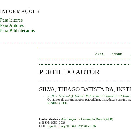
INFORMAÇÕES
Para leitores
Para Autores
Para Bibliotecários
CAPA
SOBRE
PERFIL DO AUTOR
SILVA, THIAGO BATISTA DA, INST
v. 19, n. 55 (2025): Dossiê: IX Seminário Conexões: Deleuze 
Os ritmos da aprendizagem psicodélica: imagética e sentido 
RESUMO
PDF
Linha Mestra
-
Associação de Leitura do Brasil (ALB)
e-ISSN: 1980-9026
DOI:
https://doi.org/10.34112/1980-9026