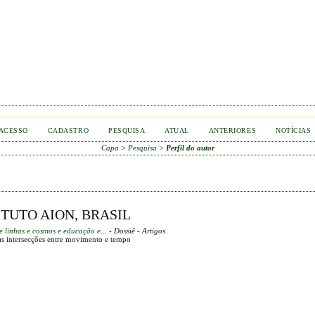
ACESSO
CADASTRO
PESQUISA
ATUAL
ANTERIORES
NOTÍCIAS
Capa
>
Pesquisa
>
Perfil do autor
ITUTO AION, BRASIL
e linhas e cosmos e educação e...
- Dossiê - Artigos
nas intersecções entre movimento e tempo