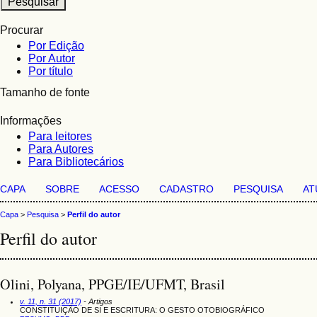
Procurar
Por Edição
Por Autor
Por título
Tamanho de fonte
Informações
Para leitores
Para Autores
Para Bibliotecários
CAPA
SOBRE
ACESSO
CADASTRO
PESQUISA
AT
Capa
>
Pesquisa
>
Perfil do autor
Perfil do autor
Olini, Polyana, PPGE/IE/UFMT, Brasil
v. 11, n. 31 (2017)
- Artigos
CONSTITUIÇÃO DE SI E ESCRITURA: O GESTO OTOBIOGRÁFICO