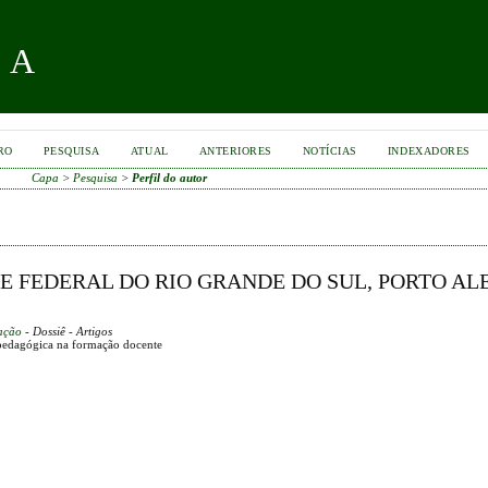
RA
RO
PESQUISA
ATUAL
ANTERIORES
NOTÍCIAS
INDEXADORES
Capa
>
Pesquisa
>
Perfil do autor
DE FEDERAL DO RIO GRANDE DO SUL, PORTO AL
zação
- Dossiê - Artigos
o pedagógica na formação docente