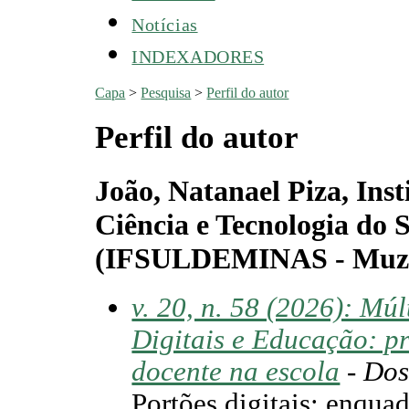
Notícias
INDEXADORES
Capa
>
Pesquisa
>
Perfil do autor
Perfil do autor
João, Natanael Piza, Ins
Ciência e Tecnologia do 
(IFSULDEMINAS - Muza
v. 20, n. 58 (2026): Mú
Digitais e Educação: p
docente na escola
- Dos
Portões digitais: enqua