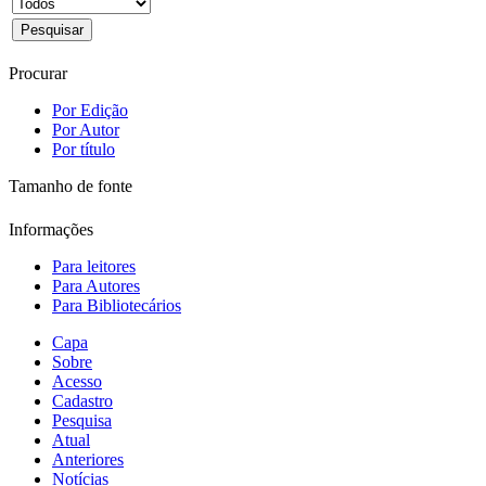
Procurar
Por Edição
Por Autor
Por título
Tamanho de fonte
Informações
Para leitores
Para Autores
Para Bibliotecários
Capa
Sobre
Acesso
Cadastro
Pesquisa
Atual
Anteriores
Notícias