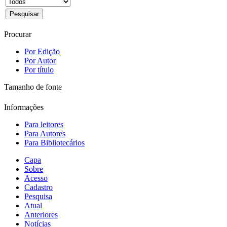
Procurar
Por Edição
Por Autor
Por título
Tamanho de fonte
Informações
Para leitores
Para Autores
Para Bibliotecários
Capa
Sobre
Acesso
Cadastro
Pesquisa
Atual
Anteriores
Notícias