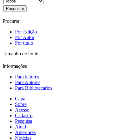
Procurar
Por Edição
Por Autor
Por título
Tamanho de fonte
Informações
Para leitores
Para Autores
Para Bibliotecários
Capa
Sobre
Acesso
Cadastro
Pesquisa
Atual
Anteriores
Notícias