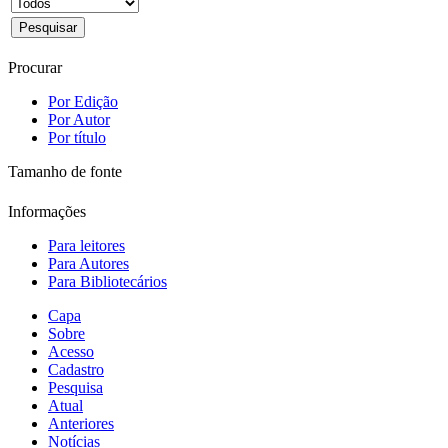
Procurar
Por Edição
Por Autor
Por título
Tamanho de fonte
Informações
Para leitores
Para Autores
Para Bibliotecários
Capa
Sobre
Acesso
Cadastro
Pesquisa
Atual
Anteriores
Notícias