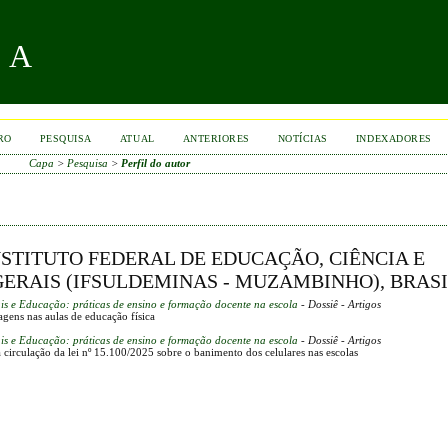
RA
RO
PESQUISA
ATUAL
ANTERIORES
NOTÍCIAS
INDEXADORES
Capa
>
Pesquisa
>
Perfil do autor
NSTITUTO FEDERAL DE EDUCAÇÃO, CIÊNCIA E
GERAIS (IFSULDEMINAS - MUZAMBINHO), BRAS
ais e Educação: práticas de ensino e formação docente na escola
- Dossiê - Artigos
agens nas aulas de educação física
ais e Educação: práticas de ensino e formação docente na escola
- Dossiê - Artigos
 circulação da lei nº 15.100/2025 sobre o banimento dos celulares nas escolas