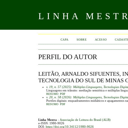
LINHA MEST
CAPA
SOBRE
ACESSO
CADAST
PERFIL DO AUTOR
LEITÃO, ARNALDO SIFUENTES, I
TECNOLOGIA DO SUL DE MINAS 
v. 19, n. 57 (2025): Múltiplas Linguagens, Tecnologias Digit
Linguagens em trânsito: mediação semiótica e múltiplas lingu
RESUMO
PDF
v. 20, n. 58 (2026): Múltiplas Linguagens, Tecnologias Digit
Portões digitais: enquadramentos midiáticos e apagamentos na
RESUMO
PDF
Linha Mestra
-
Associação de Leitura do Brasil (ALB)
e-ISSN: 1980-9026
DOI:
https://doi.org/10.34112/1980-9026