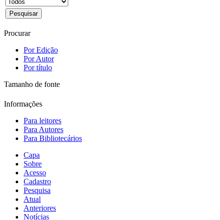
Procurar
Por Edição
Por Autor
Por título
Tamanho de fonte
Informações
Para leitores
Para Autores
Para Bibliotecários
Capa
Sobre
Acesso
Cadastro
Pesquisa
Atual
Anteriores
Notícias