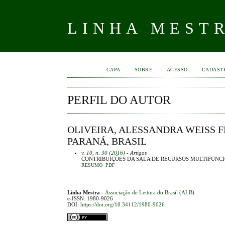
LINHA MEST
CAPA
SOBRE
ACESSO
CADAST
PERFIL DO AUTOR
OLIVEIRA, ALESSANDRA WEISS F
PARANÁ, BRASIL
v. 10, n. 30 (2016)
- Artigos
CONTRIBUIÇÕES DA SALA DE RECURSOS MULTIFUNCI
RESUMO
PDF
Linha Mestra
-
Associação de Leitura do Brasil (ALB)
e-ISSN: 1980-9026
DOI:
https://doi.org/10.34112/1980-9026